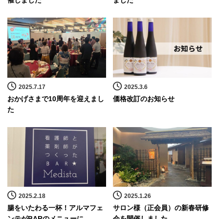
催しました
ました
2025.7.17
2025.3.6
おかげさまで10周年を迎えまし
価格改訂のお知らせ
た
2025.2.18
2025.1.26
腸をいたわる一杯！アルマフェ
サロン様（正会員）の新春研修
ンテがBARのメニューに
会を開催しました